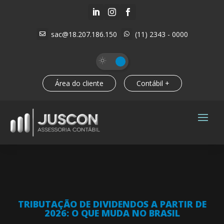



sac@18.207.186.150
(11) 2343 - 0000


Área do cliente
Contábil +
TRIBUTAÇÃO DE DIVIDENDOS A PARTIR DE
2026: O QUE MUDA NO BRASIL