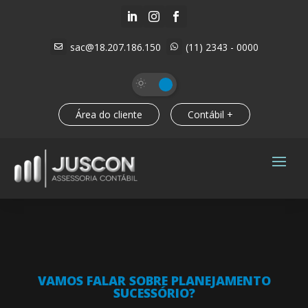



sac@18.207.186.150
(11) 2343 - 0000


Área do cliente
Contábil +
VAMOS FALAR SOBRE PLANEJAMENTO
SUCESSÓRIO?