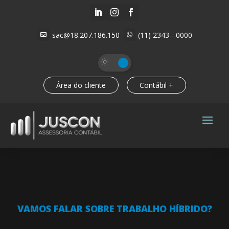



sac@18.207.186.150
(11) 2343 - 0000


Área do cliente
Contábil +
VAMOS FALAR SOBRE TRABALHO HÍBRIDO?