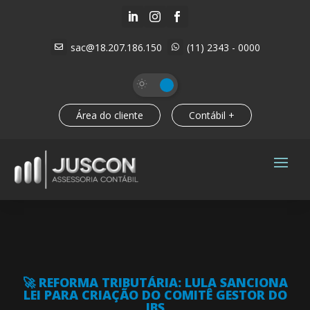



sac@18.207.186.150
(11) 2343 - 0000


Área do cliente
Contábil +
🚀 REFORMA TRIBUTÁRIA: LULA SANCIONA
LEI PARA CRIAÇÃO DO COMITÊ GESTOR DO
IBS