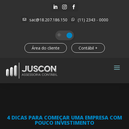



sac@18.207.186.150
(11) 2343 - 0000


Área do cliente
Contábil +
4 DICAS PARA COMEÇAR UMA EMPRESA COM
POUCO INVESTIMENTO