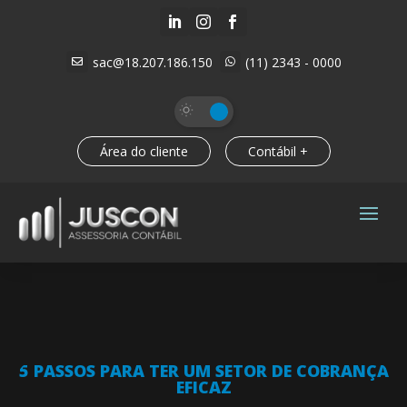



sac@18.207.186.150
(11) 2343 - 0000


Área do cliente
Contábil +
5 PASSOS PARA TER UM SETOR DE COBRANÇA
EFICAZ