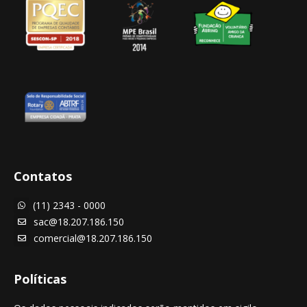
Contatos
(11) 2343 - 0000

sac@18.207.186.150

comercial@18.207.186.150

Políticas