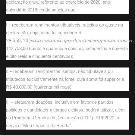
declaração anual referente ao exercício de 2020, ano-
calendário 2019, estão aqueles que:
I – receberam rendimentos tributáveis, sujeitos ao ajuste na
declaração, cuja soma foi superior a R
28.559
,
70
(
v
i
n
t
e
e
o
i
t
o
m
i
l
,
q
u
i
n
h
e
n
t
o
s
e
c
i
n
q
u
e
n
t
a
e
n
o
v
e
r
142.798,50 (cento e quarenta e dois mil, setecentos e noventa
e oito reais e cinquenta centavos);
II – receberam rendimentos isentos, não tributáveis ou
tributados exclusivamente na fonte, cuja soma foi superior a
R$ 40.000,00 (quarenta mil reais);
III – efetuaram doações, inclusive em favor de partidos
políticos e candidatos a cargos eletivos, poderá utilizar, além
do Programa Gerador da Declaração (PGD) IRPF2020, o
serviço “Meu Imposto de Renda”.