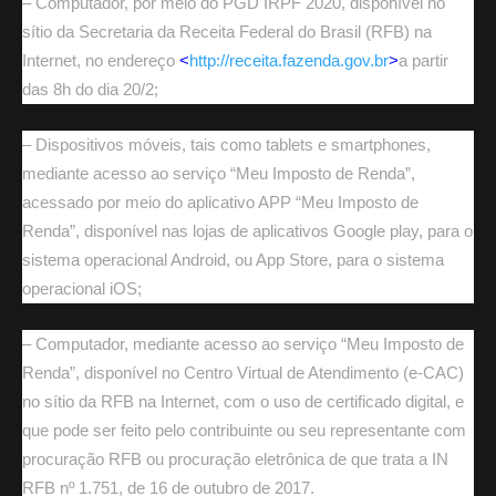
– Computador, por meio do PGD IRPF 2020, disponível no
sítio da Secretaria da Receita Federal do Brasil (RFB) na
Internet, no endereço
<
http://receita.fazenda.gov.br
>
a partir
das 8h do dia 20/2;
– Dispositivos móveis, tais como tablets e smartphones,
mediante acesso ao serviço “Meu Imposto de Renda”,
acessado por meio do aplicativo APP “Meu Imposto de
Renda”, disponível nas lojas de aplicativos Google play, para o
sistema operacional Android, ou App Store, para o sistema
operacional iOS;
– Computador, mediante acesso ao serviço “Meu Imposto de
Renda”, disponível no Centro Virtual de Atendimento (e-CAC)
no sítio da RFB na Internet, com o uso de certificado digital, e
que pode ser feito pelo contribuinte ou seu representante com
procuração RFB ou procuração eletrônica de que trata a IN
RFB nº 1.751, de 16 de outubro de 2017.