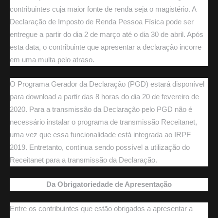
contribuintes cuja maior fonte de renda seja o magistério. A
Declaração de Imposto de Renda Pessoa Física pode ser
entregue a partir do dia 2 de março até o dia 30 de abril. Após
esta data, o contribuinte que apresentar a declaração incorre
em uma multa pelo atraso.
O Programa Gerador da Declaração (PGD) estará disponível
para download a partir das 8 horas do dia 20 de fevereiro de
2020. Para a transmissão da Declaração pelo PGD não é
necessário instalar o programa de transmissão Receitanet,
uma vez que essa funcionalidade está integrada ao IRPF
2019. Entretanto, continua sendo possível a utilização do
Receitanet para a transmissão da Declaração.
Da Obrigatoriedade de Apresentação
Entre os contribuintes que estão obrigados a apresentar a