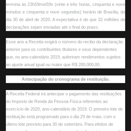
termina às 23h59min59s (vinte e três horas, cinquenta e nove
minutos e cinquenta e nove segundos) horário de Brasília, do
dia 30 de abril de 2020. A expectativa é de que 32 milhões de
declarações sejam enviadas até o final do prazo.
Esse ano a Receita exigirá o número do recibo da declaração
anterior para os contribuintes titulares e seus dependentes
que, no ano-calendário 2019, auferiram rendimentos sujeitos
ao ajuste anual igual ou maior que R$ 200.000,00.
Antecipação do cronograma de restituição.
A Receita Federal irá antecipar o pagamento das restituições
do Imposto de Renda da Pessoa Física referentes ao
exercício de 2020, ano-calendário de 2019. O primeiro lote de
restituição está programado para o dia 29 de maio, com o
último lote previsto para 30 de setembro. Para efeitos de