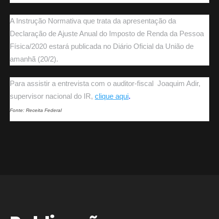
A Instrução Normativa que trata da apresentação da
Declaração de Ajuste Anual do Imposto de Renda da Pessoa
Física/2020 estará publicada no Diário Oficial da União de
amanhã (20/2).
Para assistir a entrevista com o auditor-fiscal Joaquim Adir,
supervisor nacional do IR,
clique aqui
.
Fonte: Receita Federal