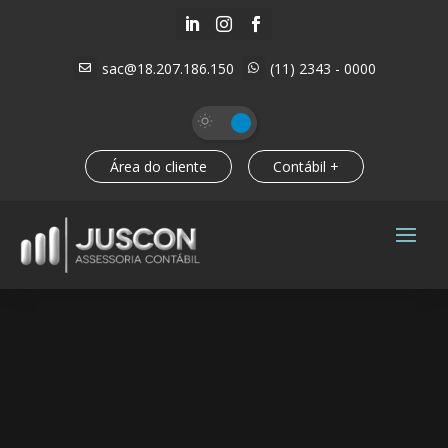



sac@18.207.186.150
(11) 2343 - 0000


Área do cliente
Contábil +