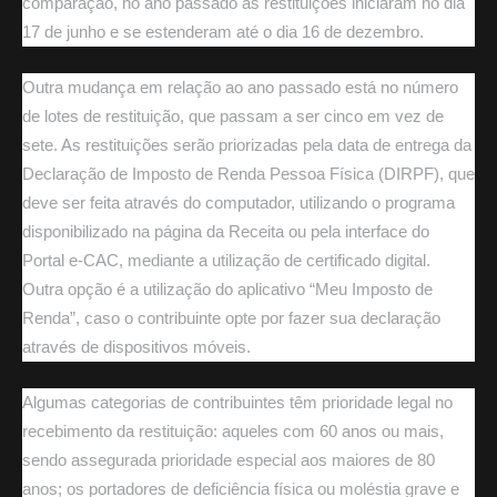
comparação, no ano passado as restituições iniciaram no dia
17 de junho e se
estenderam
até o dia 16 de dezembro.
Outra mudança em relação ao ano passado está no número
de lotes de restituição, que passam a ser cinco em vez de
sete. As restituições serão priorizadas pela data de entrega da
Declaração de Imposto de Renda Pessoa Física (DIRPF), que
deve ser feita através do computador, utilizando o programa
disponibilizado na página da Receita ou pela interface do
Portal e-CAC, mediante a utilização de certificado digital.
Outra opção é a utilização do aplicativo “Meu Imposto de
Renda”, caso o contribuinte opte por fazer sua declaração
através de dispositivos móveis.
Algumas categorias de contribuintes têm prioridade legal no
recebimento da restituição: aqueles com 60 anos ou mais,
sendo assegurada prioridade especial aos maiores de 80
anos; os portadores de deficiência física ou moléstia grave e