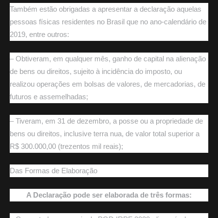
Também estão obrigadas a apresentar a declaração aquelas
pessoas físicas residentes no Brasil que no ano-calendário de
2019, entre outros:
– Obtiveram, em qualquer mês, ganho de capital na alienação
de bens ou direitos, sujeito à incidência do imposto, ou
realizou operações em bolsas de valores, de mercadorias, de
futuros e assemelhadas;
– Tiveram, em 31 de dezembro, a posse ou a propriedade de
bens ou direitos, inclusive terra nua, de valor total superior a
R$ 300.000,00 (trezentos mil reais);
Das Formas de Elaboração
A Declaração pode ser elaborada de três formas: