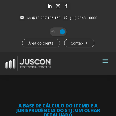



sac@18.207.186.150
(11) 2343 - 0000


Área do cliente
Contábil +
A BASE DE CÁLCULO DO ITCMD E A
JURISPRUDÊNCIA DO STJ: UM OLHAR
DETALHADO