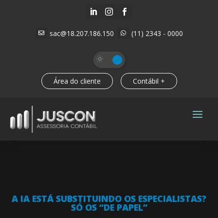



sac@18.207.186.150
(11) 2343 - 0000


Área do cliente
Contábil +
A IA ESTÁ SUBSTITUINDO OS ESPECIALISTAS?
SÓ OS “DE PAPEL”