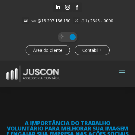



sac@18.207.186.150
(11) 2343 - 0000


Área do cliente
Contábil +
A IMPORTÂNCIA DO TRABALHO
VOLUNTÁRIO PARA MELHORAR SUA IMAGEM
E ENGAJAR SUA EMPRESA NAS AÇÕES SOCIAIS