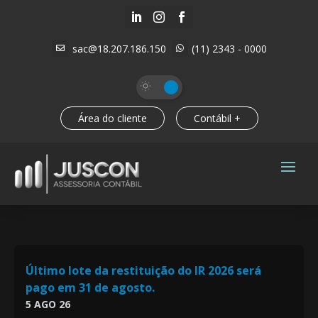



sac@18.207.186.150
(11) 2343 - 0000


Área do cliente
Contábil +
Último lote da restituição do IR 2026 será
pago em 31 de agosto.
5 AGO 26