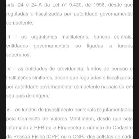
arts. 24 e 24-A da Lei nº 9.430, de 1996, desde que
reguladas e fiscalizadas por autoridade governamental
competente;
III – os organismos multilaterais, bancos centrais,
entidades governamentais ou ligadas a fundos
soberanos;
IV – as entidades de previdência, fundos de pensão e
instituições similares, desde que reguladas e fiscalizadas
por autoridade governa
mental
competente na país ou em
seu país de origem;
V – os fundos de investimento nacionais regulamentados
pela Comissão de Valores Mobiliários, desde que seja
informado à RFB na e-Financeira o número do Cadastro
da Pessoa Física (CPF) ou o CNPJ dos cotistas de cada