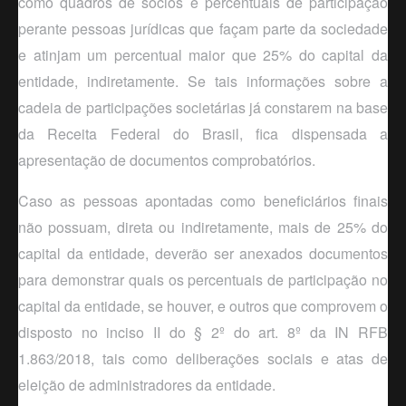
como quadros de sócios e percentuais de participação
perante pessoas jurídicas que façam parte da sociedade
e atinjam um percentual maior que 25% do capital da
entidade, indiretamente. Se tais informações sobre a
cadeia de participações societárias já constarem na base
da Receita Federal do Brasil, fica dispensada a
apresentação de documentos comprobatórios.
Caso as pessoas apontadas como beneficiários finais
não possuam, direta ou indiretamente, mais de 25% do
capital da entidade, deverão ser anexados documentos
para demonstrar quais os percentuais de participação no
capital da entidade, se houver, e outros que comprovem o
disposto no inciso II do § 2º do art. 8º da IN RFB
1.863/2018, tais como deliberações sociais e atas de
eleição de administradores da entidade.