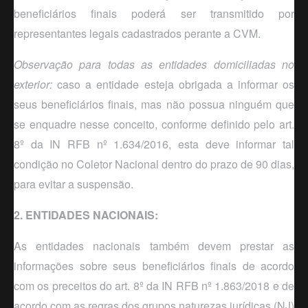
beneficiários finais poderá ser transmitido por
representantes legais cadastrados perante a CVM.
Observação para todas as entidades domiciliadas no
exterior:
caso a entidade esteja obrigada a informar os
seus beneficiários finais,
mas não possua ninguém que
se enquadre nesse conceito, conforme definido pelo art.
8º da IN RFB nº 1.634/2016, esta deve informar tal
condição no Coletor Nacional dentro do prazo de 90 dias,
para evitar a suspensão.
2. ENTIDADES NACIONAIS:
As entidades nacionais também devem prestar as
informações sobre seus beneficiários finais de acordo
com os preceitos do art. 8
º
da IN RFB n
º
1.863/2018 e de
acordo com as regras dos grupos naturezas jurídicas (NJ)