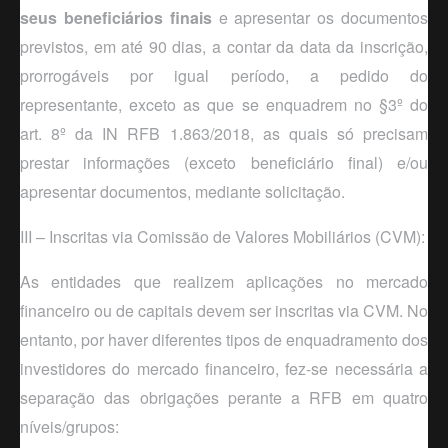
seus beneficiários finais
e apresentar os documentos
previstos, em até 90 dias, a contar da data da inscrição,
prorrogáveis por igual período, a pedido do
representante, exceto as que se enquadrem no §3º do
art. 8º da IN RFB 1.863/2018, as quais só precisam
prestar informações (
exceto
beneficiário final) e/ou
apresentar documentos, mediante solicitação.
III – Inscritas via Comissão de Valores Mobiliários (CVM):
As entidades que realizem aplicações no mercado
financeiro ou de capitais devem ser inscritas via CVM. No
entanto, por haver diferentes tipos de enquadramento dos
investidores do mercado financeiro, fez-se necessária a
separação das obrigações perante a RFB em quatro
níveis/grupos: