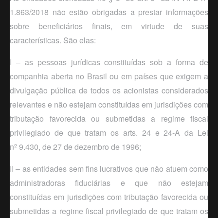
1.863/2018 não estão obrigadas a prestar informações
sobre beneficiários finais, em virtude de suas
características. São elas:
I – as pessoas jurídicas constituídas sob a forma de
companhia aberta no Brasil ou em países que exigem a
divulgação pública de todos os acionistas considerados
relevantes e não estejam constituídas em jurisdições com
tributação favorecida ou submetidas a regime fiscal
privilegiado de que tratam os arts. 24 e 24-A da Lei
nº
9.430, de 27 de dezembro de 1996;
II – as entidades sem fins lucrativos que não atuem como
administradoras fiduciárias e que não estejam
constituídas em jurisdições com tributação favorecida ou
submetidas a regime fiscal privilegiado de que tratam os