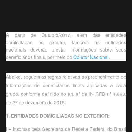
A partir de Outubro/2017, além das
entidades
domiciliadas no exterior
, também as
entidades
nacionais
deverão prestar informações sobre seus
beneficiários finais, por meio do
Coletor Nacional
.
Abaixo, seguem as regras relativas ao preenchimento de
informações de beneficiários finais aplicadas a cada
grupo, conforme definido no art. 8º da
IN RFB nº 1.863,
de 27 de dezembro de 2018.
1. ENTIDADES DOMICILIADAS NO EXTERIOR:
I – Inscritas pela Secretaria da Receita Federal do Brasil