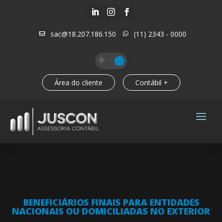



sac@18.207.186.150
(11) 2343 - 0000


Área do cliente
Contábil +
BENEFICIÁRIOS FINAIS PARA ENTIDADES
NACIONAIS OU DOMICILIADAS NO EXTERIOR