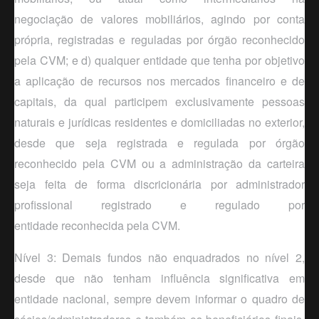
negoci
ação
de valores mobiliários, agindo por conta
própria, registradas e reguladas por órgão reconhecido
pela CVM; e d) qualquer entidade que tenha por objetivo
a aplicação de recursos nos mercados financeiro e de
capitais, da qual participem exclusivamente pessoas
naturais e jurídicas residentes e domiciliadas no exterior,
desde que seja registrada e regulada por órgão
reconhecido pela CVM ou a administração da carteira
seja feita de forma discricionária por administrador
profissional registrado e regulado por
en
tidade
reconhecida pela CVM.
Nível 3: Demais fundos não enquadrados no nível 2,
desde que não tenham influência significativa em
entidade nacional, sempre devem informar o quadro de