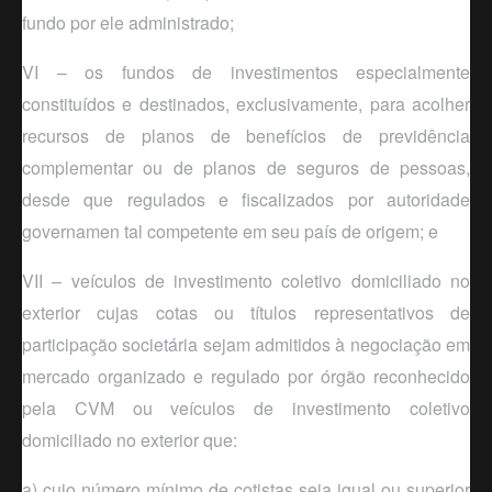
fundo por ele administrado;
VI – os fundos de investimentos especialmente
constituídos e destinados, exclusivamente, para acolher
recursos de planos de benefícios de previdência
complementar ou de planos de seguros de pessoas,
desde que regulados e fiscalizados por autoridade
governamen
tal
competente em seu país de origem; e
VII – veículos de investimento coletivo domiciliado no
exterior cujas cotas ou títulos representativos de
participação societária sejam admitidos à negociação em
mercado organizado e regulado por órgão reconhecido
pela CVM ou veículos de investimento coletivo
domiciliado no exterior que:
a) cujo número mínimo de cotistas seja igual ou superior