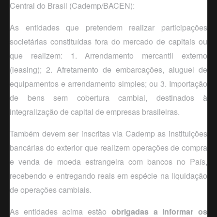
Central do Brasil (Cademp/BACEN):
As entidades que pretendem realizar participações
societárias constituídas fora do mercado de capitais ou
que realizem: 1. Arrendamento mercantil externo
(leasing); 2. Afretamento de embarcações, aluguel de
equipamentos e arrendamento simples; ou 3. Importação
de bens sem cobertura cambial, destinados à
integralização de capital de empresas brasileiras.
Também devem ser inscritas via Cademp as instituições
bancárias do exterior que realizem operações de compra
e venda de moeda estrangeira com bancos no País,
recebendo e entregando reais em espécie na liquidação
de operações cambiais.
As entidades acima estão
obrigadas a informar os