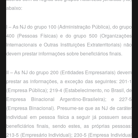
abaixo:
I – As NJ do grupo 100 (Administração Pública), do grupo
400 (Pessoas Físicas) e do grupo 500 (Organizações
Internacionais e Outras Instituições Extraterritoriais) não
devem prestar informações sobre beneficiários finais.
II – As NJ do grupo 200 (Entidades Empresariais) devem
prestar as informações, a exceção das seguintes: 201-1
(Empresa Pública); 219-4 (Estabelecimento, no Brasil, de
Empresa Binacional Argentino-Brasileira); e 227-5
(Empresa Binacional). Presume-se que as NJ de caráter
individual em pessoa física a seguir já possuem seus
beneficiários finais, sendo estes, as próprias pessoas:
213-5 (Empresário Individual); 230-5 (Empresa Individual