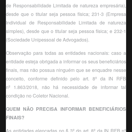
de Responsabilidade Limitada de natureza empresária),
desde que o titular seja pessoa física; 231-3 (Empresa
Individual de Responsabilidade Limitada de natureza
simples), desde que o titular seja pessoa física; e 232-1
(Sociedade Unipessoal de Advogados).
Observação para todas as entidades nacionais: caso a
entidade esteja obrigada a informar os seus beneficiários
finais, mas não possua ninguém que se enquadre nesse
conceito, conforme definido pelo art. 8
º
da IN RFB
n
º
1.863/2018, não há necessidade de informar tal
condição no Coletor Nacional.
QUEM NÃO PRECISA INFORMAR BENEFICIÁRIOS
FINAIS?
As entidades elencadas no § 3º do art. 8º da IN RFB nº