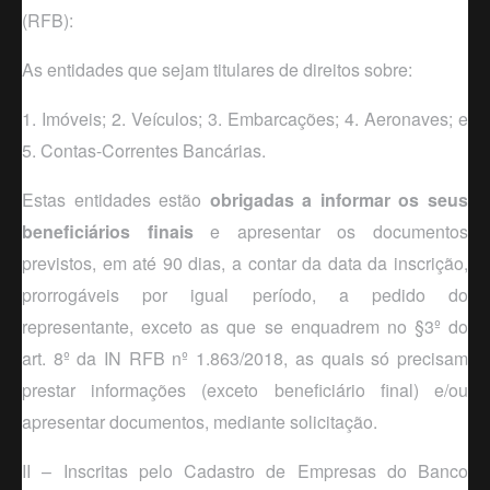
(RFB):
As entidades que sejam titulares de direitos sobre:
1. Imóveis; 2. Veículos; 3. Embarcações; 4. Aeronaves; e
5. Contas-Correntes Bancárias.
Estas entidades estão
obrigadas a informar os seus
beneficiários finais
e apresentar os documentos
previstos, em até 90 dias, a contar da data da inscrição,
prorrogáveis por igual período, a pedido do
representante, exceto as que se enquadrem no §3º do
art. 8º da IN RFB nº 1.863/2018, as quais só precisam
prestar informações (
exceto
beneficiário final) e/ou
apresentar documentos, mediante solicitação.
II – Inscritas pelo Cadastro de Empresas do Banco