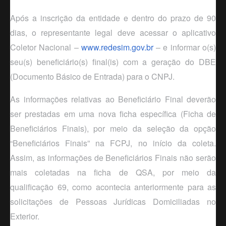
Após a inscrição da entidade e dentro do prazo de 90
dias, o representante legal deve acessar o aplicativo
Coletor Nacional –
www.redesim.gov.br
– e informar o(s)
seu(s) beneficiário(s) final(is) com a geração do DBE
(Documento Básico de Entrada) para o CNPJ.
As informações relativas ao Beneficiário Final deverão
ser prestadas em uma nova ficha específica (Ficha de
Beneficiários Finais), por meio da seleção da opção
“Beneficiários Finais” na FCPJ, no início da coleta.
Assim, as informações de Beneficiários Finais não serão
mais coletadas na ficha de QSA, por meio da
qualificação 69, como acontecia anteriormente para as
solicitações de Pessoas Jurídicas Domiciliadas no
Exterior.