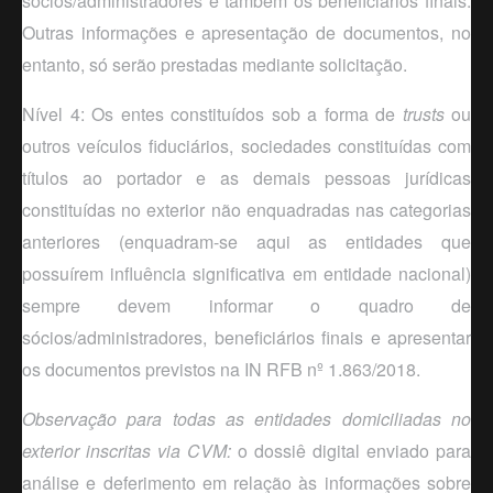
sócios/administradores e também os beneficiários finais.
Outras informações e apresentação de documentos, no
entanto, só serão prestadas mediante solicitação.
Nível 4: Os entes constituídos sob a forma de
trusts
ou
outros veículos fiduciários, sociedades constituídas com
títulos ao portador e as demais pessoas jurídicas
constituídas no exterior não enquadradas nas categorias
anteriores (enquadram-se aqui as entidades que
possuírem influência significativa em entidade nacional)
sempre devem informar o quadro de
sócios/administradores, beneficiários finais e apresentar
os documentos previstos na IN RFB nº 1.863/2018.
Observação para todas as entidades domiciliadas no
exterior inscritas via CVM:
o dossiê digital enviado para
análise e deferimento
em relação às informações sobre