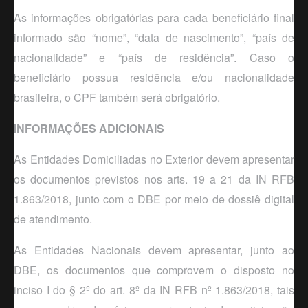
As informações obrigatórias para cada beneficiário final
informado são “nome”, “data de nascimento”, “país de
nacionalidade” e “país de residência”. Caso o
beneficiário possua residência e/ou nacionalidade
brasileira, o CPF também será obrigatório.
INFORMAÇÕES ADICIONAIS
As Entidades Domiciliadas no Exterior devem apresentar
os documentos previstos nos arts. 19 a 21 da IN RFB
1.863/2018, junto com o DBE por meio de dossiê digital
de atendimento.
As Entidades Nacionais devem apresentar, junto ao
DBE, os documentos que comprovem o disposto no
inciso I do § 2º do art. 8º da IN RFB nº 1.863/2018, tais