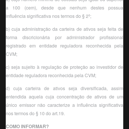
a 100 (cem), desde que nenhum destes possua
influência significativa nos termos do § 2º;
b) cuja administração da carteira de ativos seja feita de
forma discricionária por administrador profissional
registrado em entidade reguladora reconhecida pela
CVM;
c)
seja sujeito à regulação de proteção ao investidor de
entidade reguladora reconhecida pela CVM;
d) cuja carteira de ativos seja diversificada, assim
entendida aquela cuja concentração de ativos de um
único emissor não caracterize a influência significativa
nos termos do § 10 do art.19.
COMO INFORMAR?