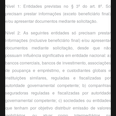
Nível 1: Entidades previstas no § 3º do art. 8º. Só
precisam prestar informações (
exceto
beneficiário final)
e/ou apresentar documentos mediante solicitação.
Nível 2: As seguintes entidades só precisam prestar
informações (
inclusive
beneficiário final) e/ou apresentar
documentos mediante solicitação, desde que não
possuam influência significativa em entidade nacional: a)
bancos comerciais, bancos de investimento, associações
de poupança e empréstimo, e custodiantes globais e
instituições similares, reguladas e fiscalizadas por
autoridade governamental competente; b) companhias
seguradoras reguladas e fiscalizadas por autoridade
governamental competente; c) sociedades ou entidades
que tenham por objetivo distribuir emissão de valores
mobiliários, ou atuar como intermediários na