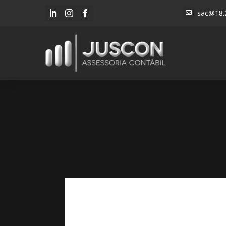
sac@18.



