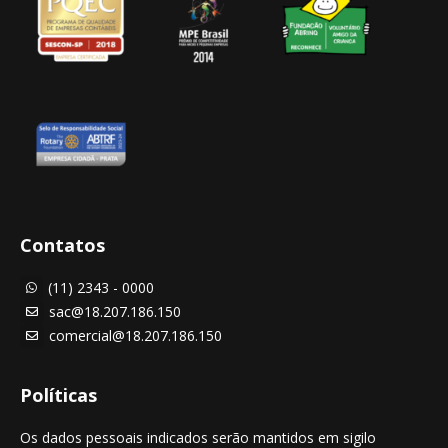
Contatos
(11) 2343 - 0000

sac@18.207.186.150

comercial@18.207.186.150

Políticas
Os dados pessoais indicados serão mantidos em sigilo