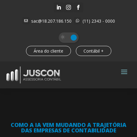



sac@18.207.186.150
(11) 2343 - 0000


Área do cliente
Contábil +
COMO A IA VEM MUDANDO A TRAJETÓRIA
DAS EMPRESAS DE CONTABILIDADE