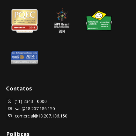
Contatos
(11) 2343 - 0000

sac@18.207.186.150

comercial@18.207.186.150

Políticas