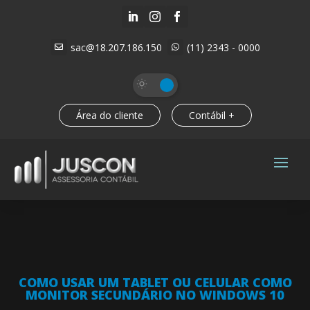



sac@18.207.186.150
(11) 2343 - 0000


Área do cliente
Contábil +
COMO USAR UM TABLET OU CELULAR COMO
MONITOR SECUNDÁRIO NO WINDOWS 10