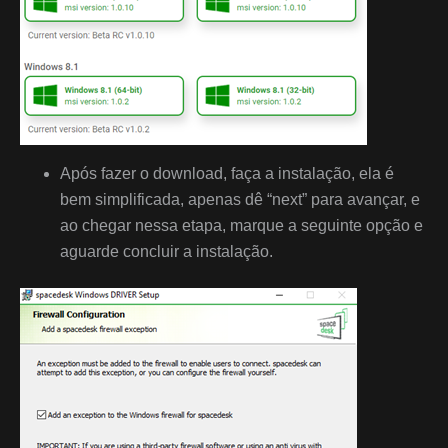
Após fazer o download, faça a instalação, ela é
bem simplificada, apenas dê “next” para avançar, e
ao chegar nessa etapa, marque a seguinte opção e
aguarde concluir a instalação.