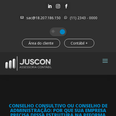



sac@18.207.186.150
(11) 2343 - 0000


Área do cliente
Contábil +
CONSELHO CONSULTIVO OU CONSELHO DE
ADMINISTRAÇÃO: POR QUE SUA EMPRESA
PRECISA DESSA ESTRUTURA NA REFORMA