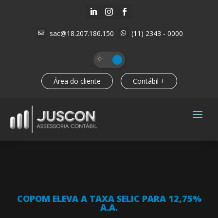



sac@18.207.186.150
(11) 2343 - 0000


Área do cliente
Contábil +
COPOM ELEVA A TAXA SELIC PARA 12,75%
A.A.