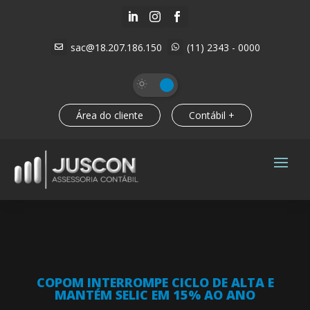



sac@18.207.186.150
(11) 2343 - 0000


Área do cliente
Contábil +
COPOM INTERROMPE CICLO DE ALTA E
MANTÉM SELIC EM 15% AO ANO