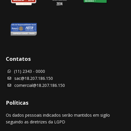
Contatos
(11) 2343 - 0000

sac@18.207.186.150

comercial@18.207.186.150

Políticas
Os dados pessoais indicados serão mantidos em sigilo
seguindo as diretrizes da LGPD