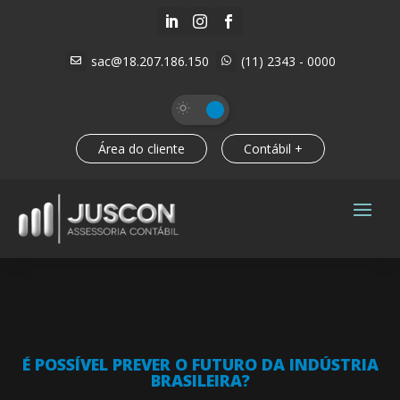



sac@18.207.186.150
(11) 2343 - 0000


Área do cliente
Contábil +
É POSSÍVEL PREVER O FUTURO DA INDÚSTRIA
BRASILEIRA?