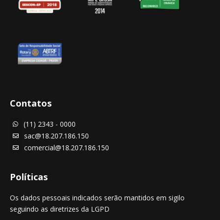
Contatos
(11) 2343 - 0000

sac@18.207.186.150

comercial@18.207.186.150

Políticas
Os dados pessoais indicados serão mantidos em sigilo
seguindo as diretrizes da LGPD