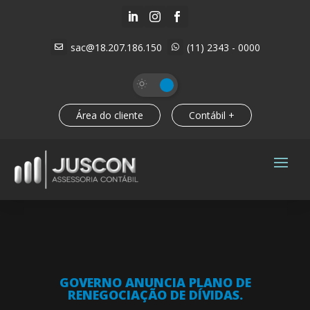



sac@18.207.186.150
(11) 2343 - 0000


Área do cliente
Contábil +
GOVERNO ANUNCIA PLANO DE
RENEGOCIAÇÃO DE DÍVIDAS.