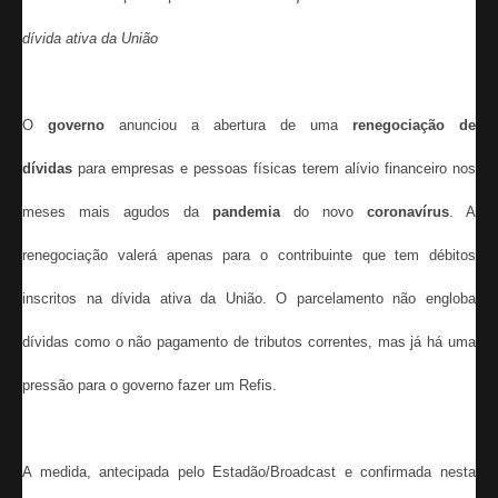
dívida ativa da União
O
governo
anunciou a abertura de uma
renegociação de
dívidas
para empresas e pessoas físicas terem alívio financeiro nos
meses mais agudos da
pandemia
do novo
coronavírus
. A
renegociação valerá apenas para o contribuinte que tem débitos
inscritos na dívida ativa da União. O parcelamento não engloba
dívidas como o não pagamento de tributos correntes, mas já há uma
pressão para o governo fazer um Refis.
A medida, antecipada pelo Estadão/Broadcast e confirmada nesta