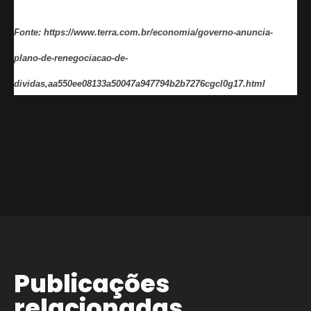
Fonte:
https://www.terra.com.br/economia/governo-anuncia-
plano-de-renegociacao-de-
dividas,aa550ee08133a50047a947794b2b7276cgcl0g17.html
Publicações
relacionadas