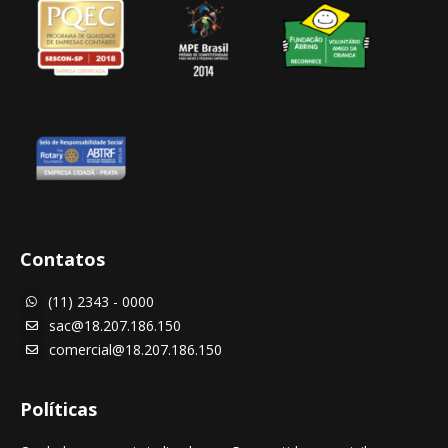
Contatos
(11) 2343 - 0000

sac@18.207.186.150

comercial@18.207.186.150

Políticas