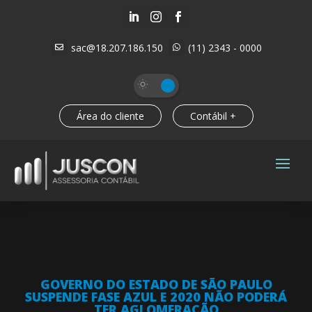



sac@18.207.186.150
(11) 2343 - 0000


Área do cliente
Contábil +
GOVERNO DO ESTADO DE SÃO PAULO
SUSPENDE FASE AZUL E 2020 NÃO PODERÁ
TER AGLOMERAÇÃO