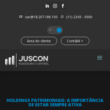



sac@18.207.186.150
(11) 2343 - 0000


Área do cliente
Contábil +
HOLDINGS PATRIMONIAIS: A IMPORTÂNCIA
DE ESTAR SEMPRE ATIVA