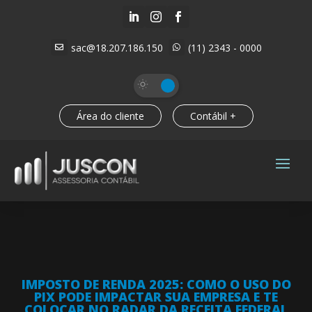



sac@18.207.186.150
(11) 2343 - 0000


Área do cliente
Contábil +
IMPOSTO DE RENDA 2025: COMO O USO DO
PIX PODE IMPACTAR SUA EMPRESA E TE
COLOCAR NO RADAR DA RECEITA FEDERAL