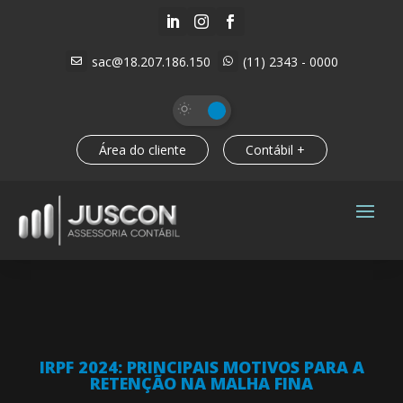



sac@18.207.186.150
(11) 2343 - 0000


Área do cliente
Contábil +
IRPF 2024: PRINCIPAIS MOTIVOS PARA A
RETENÇÃO NA MALHA FINA