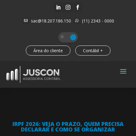



sac@18.207.186.150
(11) 2343 - 0000


Área do cliente
Contábil +
IRPF 2026: VEJA O PRAZO, QUEM PRECISA
DECLARAR E COMO SE ORGANIZAR