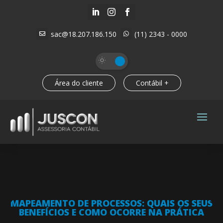



sac@18.207.186.150
(11) 2343 - 0000


Área do cliente
Contábil +
MAPEAMENTO DE PROCESSOS: QUAIS OS SEUS
BENEFÍCIOS E COMO OCORRE NA PRÁTICA