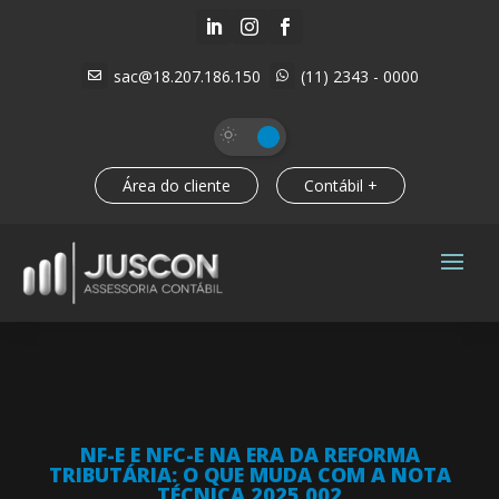



sac@18.207.186.150
(11) 2343 - 0000


Área do cliente
Contábil +
NF-E E NFC-E NA ERA DA REFORMA
TRIBUTÁRIA: O QUE MUDA COM A NOTA
TÉCNICA 2025.002