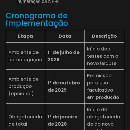
numeração da NF-e
Cronograma de
implementação
Etapa
Data
Descrição
Início dos
Ambiente de
1º de julho de
testes com o
homologação
2025
novo leiaute
Permissão
Ambiente de
1º de outubro
para uso
produção
de 2025
facultativo
(opcional)
em produção
Início da
Obrigatorieda
1º de janeiro
obrigatorieda
de total
de 2026
de do novo