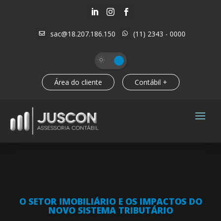



sac@18.207.186.150
(11) 2343 - 0000


Área do cliente
Contábil +
O SETOR IMOBILIÁRIO E OS IMPACTOS DO
NOVO SISTEMA TRIBUTÁRIO