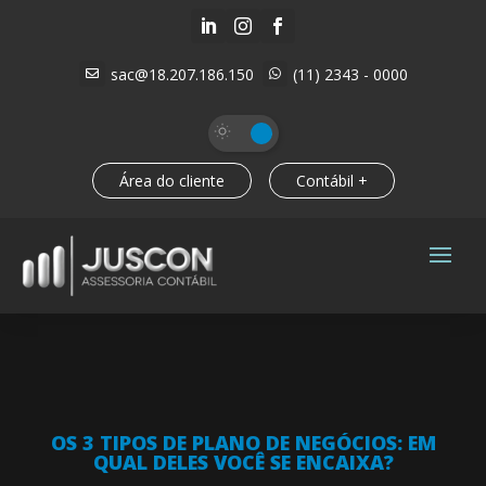



sac@18.207.186.150
(11) 2343 - 0000


Área do cliente
Contábil +
OS 3 TIPOS DE PLANO DE NEGÓCIOS: EM
QUAL DELES VOCÊ SE ENCAIXA?