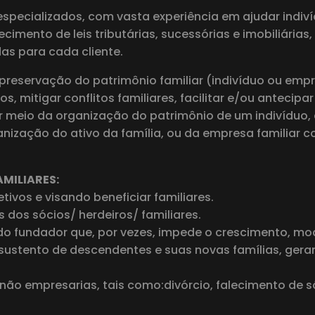
pecializados, com vasta experiência em ajudar indiví
imento de leis tributárias, sucessórias e imobiliárias
as para cada cliente.
preservação do patrimônio familiar (indivíduo ou empr
ios, mitigar conflitos familiares, facilitar e/ou anteci
 por meio da organização do patrimônio de um indivídu
anização do ativo da família, ou da empresa familiar 
MILIARES:
tivos e visando beneficiar familiares.
s dos sócios/ herdeiros/ familiares.
do fundador que, por vezes, impede o crescimento, m
sustento de descendentes e suas novas famílias, geran
não empresarias, tais como:divórcio, falecimento de s