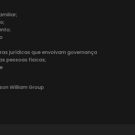
miliar;
o;
ento;
 o
uras jurídicas que envolvam governança
as pessoas físicas;
de
son William Group