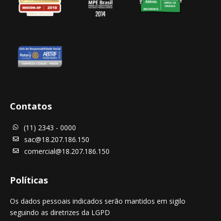
Contatos
(11) 2343 - 0000

sac@18.207.186.150

comercial@18.207.186.150

Políticas
Os dados pessoais indicados serão mantidos em sigilo
seguindo as diretrizes da LGPD