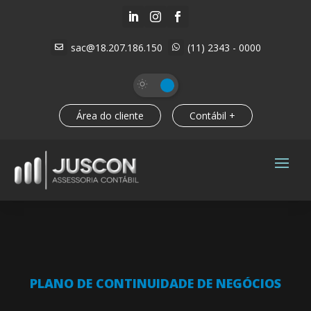



sac@18.207.186.150
(11) 2343 - 0000


Área do cliente
Contábil +
PLANO DE CONTINUIDADE DE NEGÓCIOS