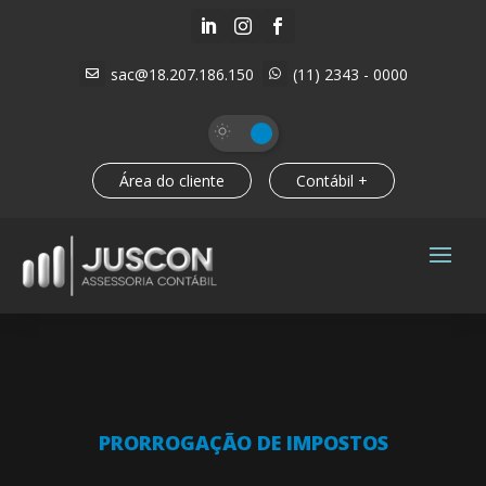



sac@18.207.186.150
(11) 2343 - 0000


Área do cliente
Contábil +
PRORROGAÇÃO DE IMPOSTOS