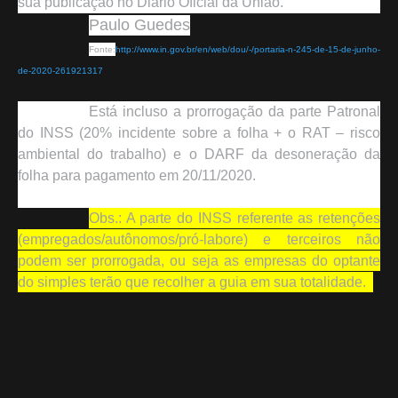
sua publicação no Diário Oficial da União.
Paulo Guedes
Fonte:
http://www.in.gov.br/en/web/dou/-/portaria-n-245-de-15-de-junho-
de-2020-261921317
Está incluso a prorrogação da parte Patronal
do INSS (20% incidente sobre a folha + o RAT – risco
ambiental do trabalho) e o DARF da desoneração da
folha para pagamento em 20/11/2020.
Obs.: A parte do INSS referente as retenções
(empregados/autônomos/pró-labore) e terceiros não
podem ser prorrogada, ou seja as empresas do optante
do simples terão que recolher a guia em sua totalidade.