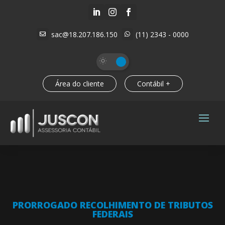



sac@18.207.186.150
(11) 2343 - 0000


Área do cliente
Contábil +
PRORROGADO RECOLHIMENTO DE TRIBUTOS
FEDERAIS