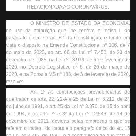
RELACIONADA AO CORONAVÍRUS.
O MINISTRO DE ESTADO DA ECONOMIA,
no uso da atribuição que lhe confere o inciso II do
parágrafo único do art. 87 da Constituição, e tendo em
vista o disposto na Emenda Constitucional nº 106, de 7
de maio de 2020, no art. 66 da Lei nº 7.450, de 23 de
dezembro de 1985, na Lei nº 13.979, de 6 de fevereiro de
2020, no Decreto Legislativo nº 6, de 20 de março de
2020, e na Portaria MS nº 188, de 3 de fevereiro de 2020,
resolve:
Art. 1º As contribuições previdenciárias de
que tratam os arts. 22, 22-A e 25 da Lei nº 8.212, de 24
de julho de 1991, o art. 25 da Lei nº 8.870, de 15 de abril
de 1994, e os arts. 7º e 8º da Lei nº 12.546, de 14 de
dezembro de 2011, devidas pelas empresas a que se
referem o inciso I do caput e o parágrafo único do art. 15
da Lei nº 8.212, de 1991, e a contribuição de que trata o