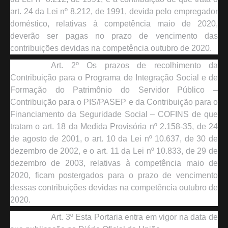
art. 24 da Lei nº 8.212, de 1991, devida pelo empregador
doméstico, relativas à competência maio de 2020,
deverão ser pagas no prazo de vencimento das
contribuições devidas na competência outubro de 2020.
Art. 2º Os prazos de recolhimento da
Contribuição para o Programa de Integração Social e de
Formação do Patrimônio do Servidor Público –
Contribuição para o PIS/PASEP e da Contribuição para o
Financiamento da Seguridade Social – COFINS de que
tratam o art. 18 da Medida Provisória nº 2.158-35, de 24
de agosto de 2001, o art. 10 da Lei nº 10.637, de 30 de
dezembro de 2002, e o art. 11 da Lei nº 10.833, de 29 de
dezembro de 2003, relativas à competência maio de
2020, ficam postergados para o prazo de vencimento
dessas contribuições devidas na competência outubro de
2020.
Art. 3º Esta Portaria entra em vigor na data de