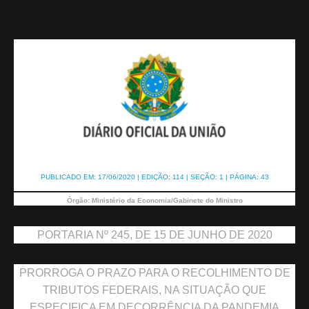
PUBLICADO EM:
17/06/2020
|
EDIÇÃO:
114
|
SEÇÃO: 1
|
PÁGINA:
43
Órgão:
Ministério da Economia/Gabinete do Ministro
PORTARIA Nº 245, DE 15 DE JUNHO DE 2020
PRORROGA O PRAZO PARA O RECOLHIMENTO DE
TRIBUTOS FEDERAIS, NA SITUAÇÃO QUE
ESPECIFICA EM DECORRÊNCIA DA PANDEMIA