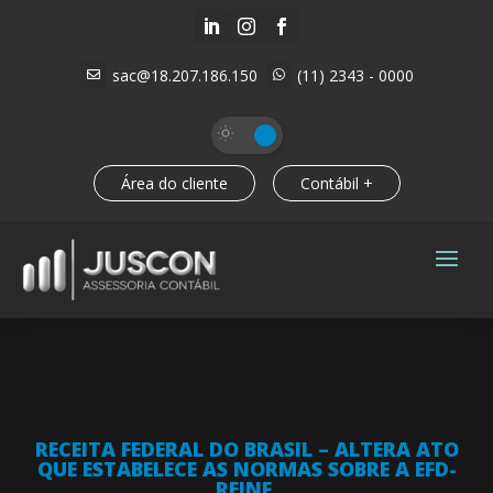



sac@18.207.186.150
(11) 2343 - 0000


Área do cliente
Contábil +
RECEITA FEDERAL DO BRASIL – ALTERA ATO
QUE ESTABELECE AS NORMAS SOBRE A EFD-
REINF