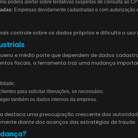
ma poderá alertar sobre tentativas suspeitas de consulta ao CP
zadas:
Empresas devidamente cadastradas e com autorização ex
is controle sobre os dados próprios e dificulta o uso
striais
queno e médio porte que dependem de dados cadastrais 
tos fiscais, a ferramenta traz uma mudança important
tidade;
entes para solicitar liberações, se necessário;
oteger também os dados internos da empresa.
ia destaca uma preocupação crescente das autoridades
lmente diante dos avanços das estratégias de fraude.
udança?