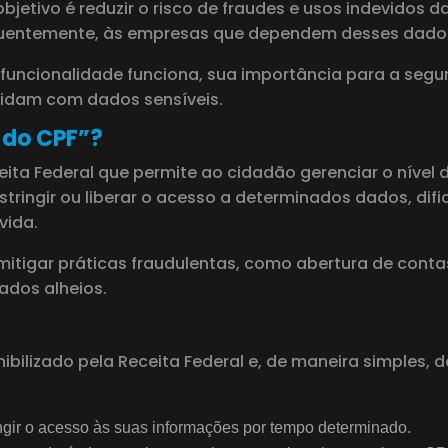
objetivo é reduzir o risco de fraudes e usos indevidos
equentemente, às empresas que dependem desses dado
uncionalidade funciona, sua importância para a segur
 lidam com dados sensíveis.
 do CPF”?
ceita Federal que permite ao cidadão gerenciar o nível
stringir ou liberar o acesso a determinados dados, di
vida.
mitigar práticas fraudulentas, como abertura de conta
ados alheios.
lizado pela Receita Federal e, de maneira simples, def
ngir o acesso às suas informações por tempo determinado.