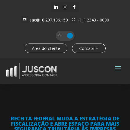



sac@18.207.186.150
(11) 2343 - 0000


Área do cliente
Contábil +
RECEITA FEDERAL MUDA A ESTRATÉGIA DE
FISCALIZAÇÃO E ABRE ESPAÇO PARA MAIS
SEGURANÇA TRIBUTÁRIA ÀS EMPRESAS