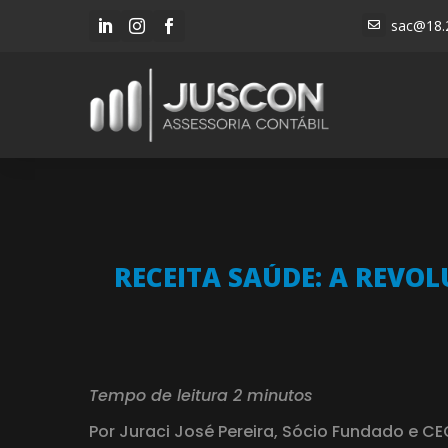
sac@18.




RECEITA SAÚDE: A REVO
Tempo de leitura 2 minutos
Por Juraci José Pereira, Sócio Fundado e C