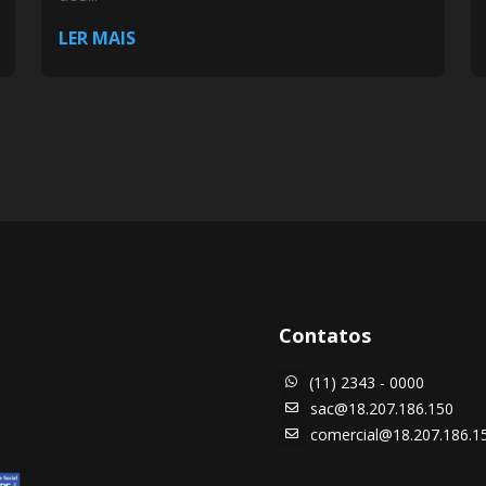
LER MAIS
Contatos
(11) 2343 - 0000

sac@18.207.186.150

comercial@18.207.186.1
