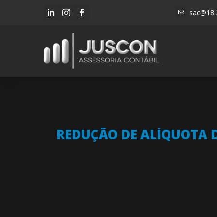
sac@18.




REDUÇÃO DE ALÍQUOTA 