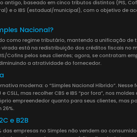
ntigo, baseado em cinco tributos distintos (PIS, Cofin
ral) e o IBS (estadual/municipal), com o objetivo de a
imples Nacional?
do como regime tributário, mantendo a unificação de tr
 virada está na redistribuição dos créditos fiscais n
S/Cofins pelos seus clientes; agora, se contratam em
diminuindo a atratividade do fornecedor.
da
nativa moderna: o “Simples Nacional Híbrido”. Nesse
 e CSLL, mas recolher CBS e IBS “por fora”, nos moldes 
róprio empreendedor quanto para seus clientes, mas po
m 26%.
2C e B2B
 das empresas no Simples não vendem ao consumidor 