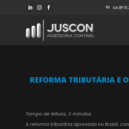
sac@18.




REFORMA TRIBUTÁRIA E O
Tempo de leitura, 3 minutos
A reforma tributária aprovada no Brasil, c