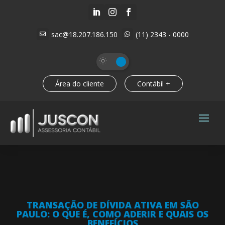



sac@18.207.186.150
(11) 2343 - 0000


Área do cliente
Contábil +
TRANSAÇÃO DE DÍVIDA ATIVA EM SÃO
PAULO: O QUE É, COMO ADERIR E QUAIS OS
BENEFÍCIOS