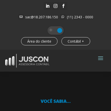



sac@18.207.186.150
(11) 2343 - 0000


Área do cliente
Contábil +
VOCÊ SABIA…