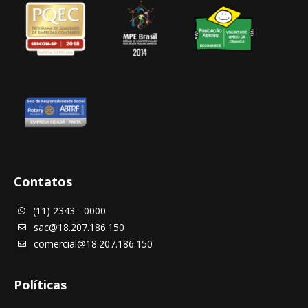
Contatos
(11) 2343 - 0000

sac@18.207.186.150

comercial@18.207.186.150

Políticas