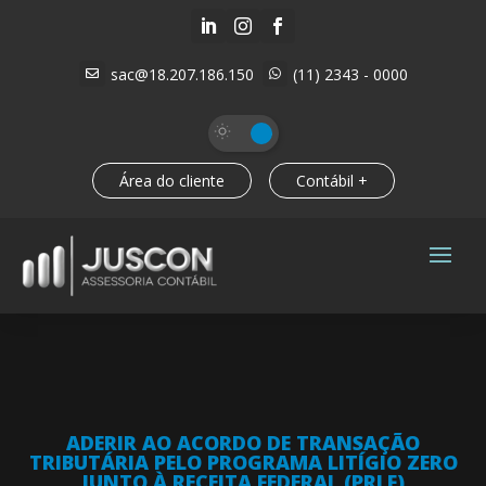



sac@18.207.186.150
(11) 2343 - 0000


Área do cliente
Contábil +
ADERIR AO ACORDO DE TRANSAÇÃO
TRIBUTÁRIA PELO PROGRAMA LITÍGIO ZERO
JUNTO À RECEITA FEDERAL (PRLF)