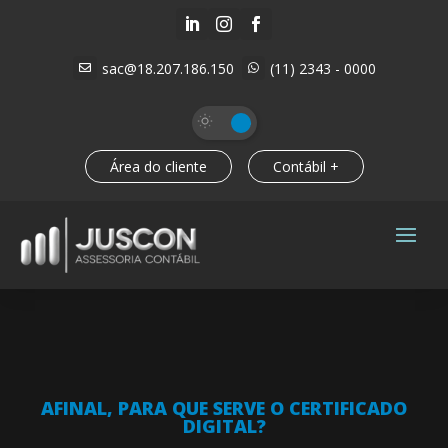



sac@18.207.186.150
(11) 2343 - 0000


Área do cliente
Contábil +
AFINAL, PARA QUE SERVE O CERTIFICADO
DIGITAL?