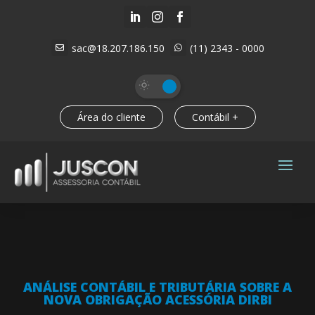



sac@18.207.186.150
(11) 2343 - 0000


Área do cliente
Contábil +
ANÁLISE CONTÁBIL E TRIBUTÁRIA SOBRE A
NOVA OBRIGAÇÃO ACESSÓRIA DIRBI