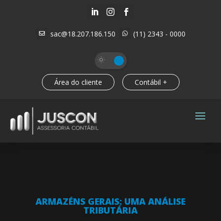



sac@18.207.186.150
(11) 2343 - 0000


Área do cliente
Contábil +
ARMAZÉNS GERAIS: UMA ANÁLISE
TRIBUTÁRIA