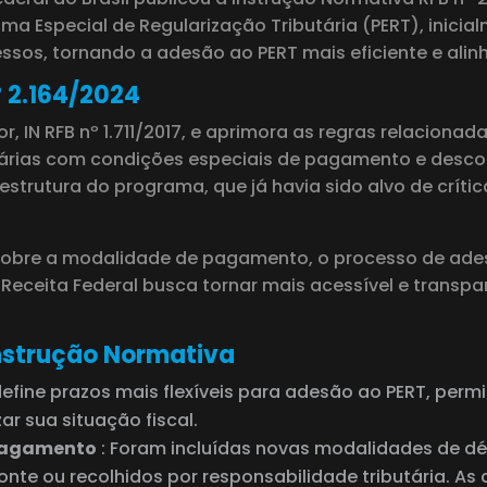
a Especial de Regularização Tributária (PERT), inicialm
ssos, tornando a adesão ao PERT mais eficiente e alin
º 2.164/2024
r, IN RFB nº 1.711/2017, e aprimora as regras relacion
butárias com condições especiais de pagamento e desc
strutura do programa, que já havia sido alvo de críti
es sobre a modalidade de pagamento, o processo de ade
eceita Federal busca tornar mais acessível e transpar
Instrução Normativa
 define prazos mais flexíveis para adesão ao PERT, per
ar sua situação fiscal.
 Pagamento
: Foram incluídas novas modalidades de dé
a fonte ou recolhidos por responsabilidade tributária