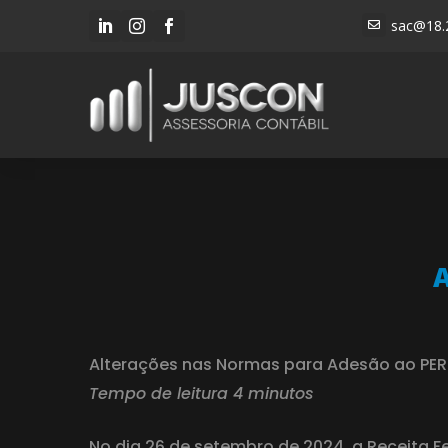
sac@18.




Alterações nas Normas para Adesão ao PE
Tempo de leitura 4 minutos
No dia 26 de setembro de 2024, a Receita Fe