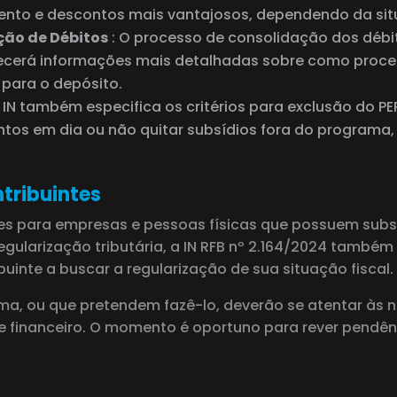
ento e descontos mais vantajosos, dependendo da situ
ção de Débitos
: O processo de consolidação dos débit
necerá informações mais detalhadas sobre como proce
 para o depósito.
A IN também especifica os critérios para exclusão do 
os em dia ou não quitar subsídios fora do programa,
tribuintes
des para empresas e pessoas físicas que possuem subsí
gularização tributária, a IN RFB nº 2.164/2024 também
uinte a buscar a regularização de sua situação fiscal.
ama, ou que pretendem fazê-lo, deverão se atentar às 
e financeiro. O momento é oportuno para rever pendênc