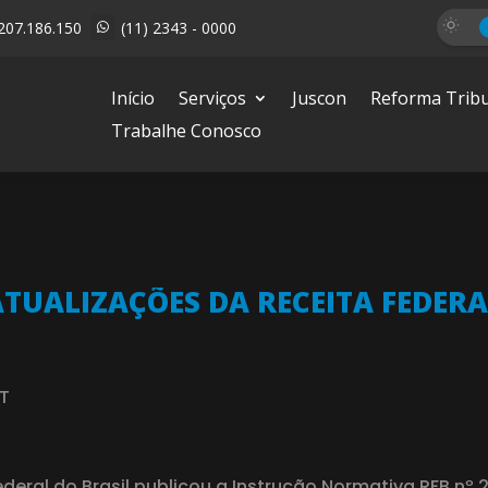
207.186.150
(11) 2343 - 0000

Início
Serviços
Juscon
Reforma Tribu
Trabalhe Conosco
ATUALIZAÇÕES DA RECEITA FEDERA
RT
deral do Brasil publicou a Instrução Normativa RFB nº 2