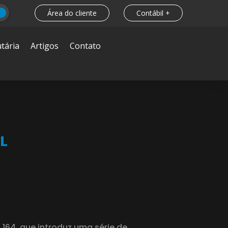
Área do cliente
Contábil +
tária
Artigos
Contato
L
.164, que introduz uma série de