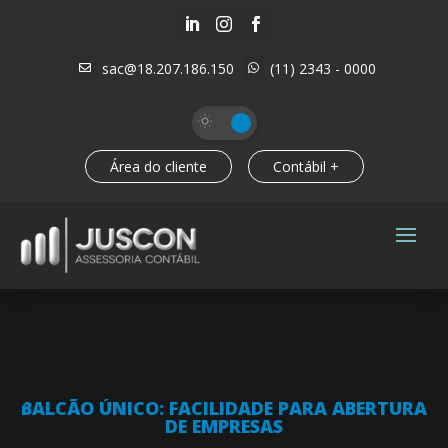



sac@18.207.186.150
(11) 2343 - 0000


Área do cliente
Contábil +
BALCÃO ÚNICO: FACILIDADE PARA ABERTURA
DE EMPRESAS