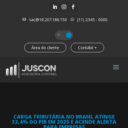



sac@18.207.186.150
(11) 2343 - 0000


Área do cliente
Contábil +
CARGA TRIBUTÁRIA NO BRASIL ATINGE
32,4% DO PIB EM 2025 E ACENDE ALERTA
PARA EMPRESAS