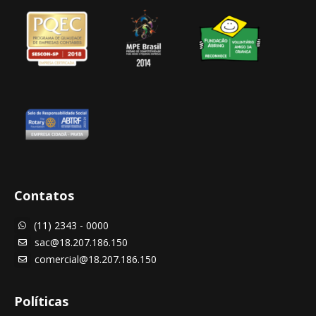
Contatos
(11) 2343 - 0000

sac@18.207.186.150

comercial@18.207.186.150

Políticas