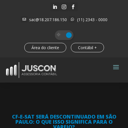



sac@18.207.186.150
(11) 2343 - 0000


Área do cliente
Contábil +
CF-E-SAT SERÁ DESCONTINUADO EM SÃO
PAULO: O QUE ISSO SIGNIFICA PARA O
VAREJO?