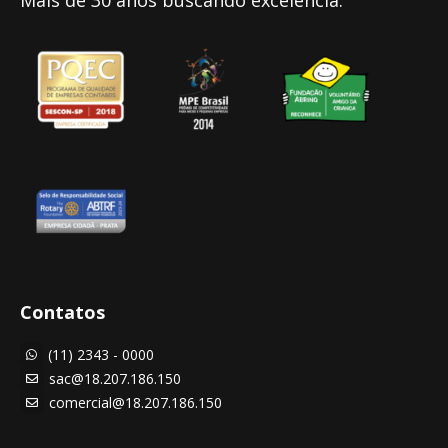
Contatos
(11) 2343 - 0000

sac@18.207.186.150

comercial@18.207.186.150
