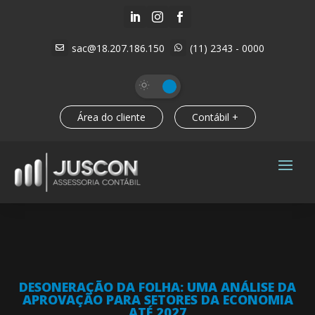



sac@18.207.186.150
(11) 2343 - 0000


Área do cliente
Contábil +
DESONERAÇÃO DA FOLHA: UMA ANÁLISE DA
APROVAÇÃO PARA SETORES DA ECONOMIA
ATÉ 2027